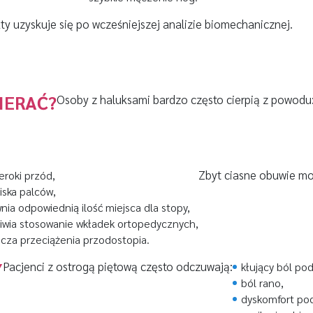
ty uzyskuje się po wcześniejszej analizie biomechanicznej.
IERAĆ?
Osoby z haluksami bardzo często cierpią z powodu
Zbyt ciasne obuwie moż
eroki przód,
iska palców,
ia odpowiednią ilość miejsca dla stopy,
iwia stosowanie wkładek ortopedycznych,
icza przeciążenia przodostopia.
Y
Pacjenci z ostrogą piętową często odczuwają:
kłujący ból pod
ból rano,
dyskomfort po