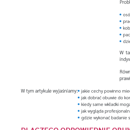
Prob
osó
pra
kob
pac
dzi
W ta
indy
Równ
praw
W tym artykule wyjaśniamy:
jakie cechy powinno mi
jak dobrać obuwie do k
kiedy same wkładki mogą
jak wygląda profesjonal
gdzie wykonać badanie s
DLACZEGO ODPOWIEDNIE OBUW