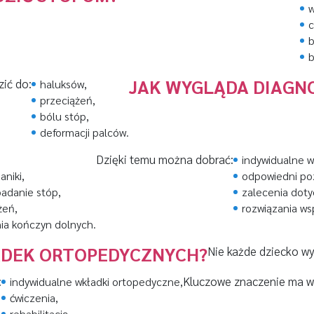
w
c
b
b
JAK WYGLĄDA DIAGN
ić do:
haluksów,
przeciążeń,
bólu stóp,
deformacji palców.
Dzięki temu można dobrać:
indywidualne w
niki,
odpowiedni poz
adanie stóp,
zalecenia dot
żeń,
rozwiązania ws
ia kończyn dolnych.
ADEK ORTOPEDYCZNYCH?
Nie każde dziecko wy
:
Kluczowe znaczenie ma wc
indywidualne wkładki ortopedyczne,
ćwiczenia,
rehabilitację,