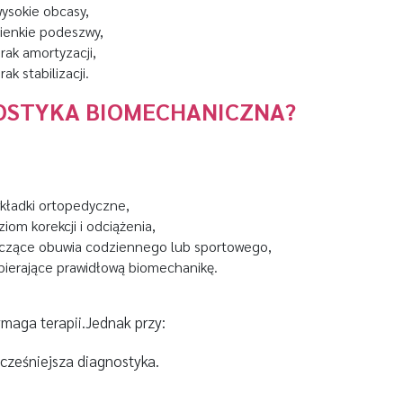
ysokie obcasy,
ienkie podeszwy,
rak amortyzacji,
rak stabilizacji.
OSTYKA BIOMECHANICZNA?
kładki ortopedyczne,
iom korekcji i odciążenia,
yczące obuwia codziennego lub sportowego,
pierające prawidłową biomechanikę.
maga terapii.
Jednak przy:
ześniejsza diagnostyka.