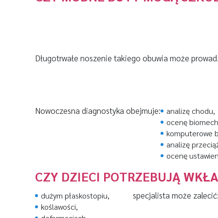
Długotrwałe noszenie takiego obuwia może prowadz
Nowoczesna diagnostyka obejmuje:
analizę chodu,
ocenę biomecha
komputerowe b
analizę przecią
ocenę ustawien
CZY DZIECI POTRZEBUJĄ WKŁ
specjalista może zalecić
dużym płaskostopiu,
koślawości,
deformacjach,