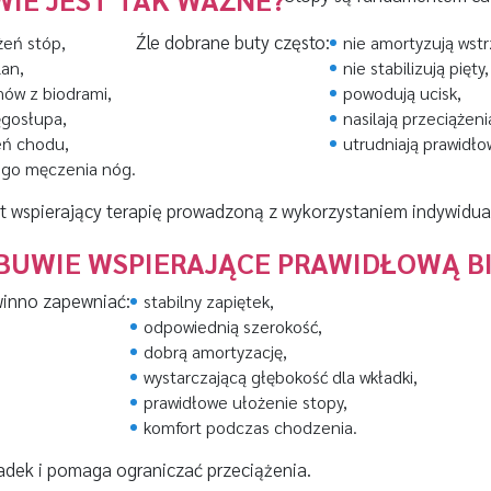
Źle dobrane buty często:
żeń stóp,
nie amortyzują wst
lan,
nie stabilizują pięty,
ów z biodrami,
powodują ucisk,
ęgosłupa,
nasilają przeciążeni
eń chodu,
utrudniają prawidło
ego męczenia nóg.
 wspierający terapię prowadzoną z wykorzystaniem indywidua
OBUWIE WSPIERAJĄCE PRAWIDŁOWĄ B
inno zapewniać:
stabilny zapiętek,
odpowiednią szerokość,
dobrą amortyzację,
wystarczającą głębokość dla wkładki,
prawidłowe ułożenie stopy,
komfort podczas chodzenia.
adek i pomaga ograniczać przeciążenia.