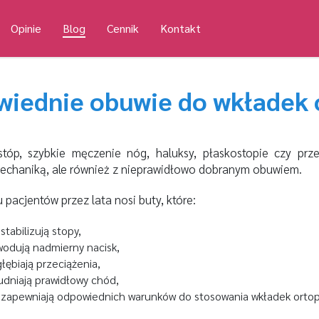
Opinie
Blog
Cennik
Kontakt
wiednie obuwie do wkładek
stóp, szybkie męczenie nóg, haluksy, płaskostopie czy prz
echaniką, ale również z nieprawidłowo dobranym obuwiem.
 pacjentów przez lata nosi buty, które:
 stabilizują stopy,
odują nadmierny nacisk,
łębiają przeciążenia,
udniają prawidłowy chód,
 zapewniają odpowiednich warunków do stosowania wkładek orto