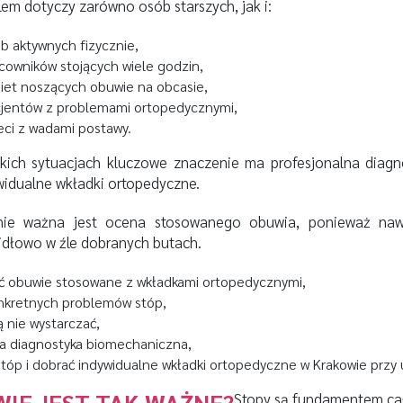
lem dotyczy zarówno osób starszych, jak i:
b aktywnych fizycznie,
cowników stojących wiele godzin,
iet noszących obuwie na obcasie,
jentów z problemami ortopedycznymi,
eci z wadami postawy.
kich sytuacjach kluczowe znaczenie ma profesjonalna diag
widualne wkładki ortopedyczne.
ie ważna jest ocena stosowanego obuwia, ponieważ nawe
idłowo w źle dobranych butach.
eć obuwie stosowane z wkładkami ortopedycznymi,
onkretnych problemów stóp,
 nie wystarczać,
na diagnostyka biomechaniczna,
tóp i dobrać indywidualne wkładki ortopedyczne w Krakowie przy u
IE JEST TAK WAŻNE?
Stopy są fundamentem cał