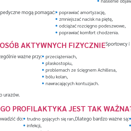
nasilenie obja
topedyczne mogą pomagać:
poprawiać amortyzację,
zmniejszać nacisk na piętę,
odciążać rozcięgno podeszwowe,
poprawiać komfort chodzenia.
 OSÓB AKTYWNYCH FIZYCZNIE
Sportowcy i
zególnie ważne przy:
przeciążeniach,
płaskostopiu,
problemach ze ścięgnem Achillesa,
bólu kolan,
nawracających kontuzjach.
o urazów.
GO PROFILAKTYKA JEST TAK WAŻNA
owadzić do:
Dlatego bardzo ważne są:
trudno gojących się ran,
infekcji,