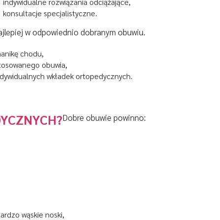
indywidualne rozwiązania odciążające,
konsultacje specjalistyczne.
najlepiej w odpowiednio dobranym obuwiu.
anikę chodu,
tosowanego obuwia,
ndywidualnych wkładek ortopedycznych.
DYCZNYCH?
Dobre obuwie powinno:
ardzo wąskie noski,