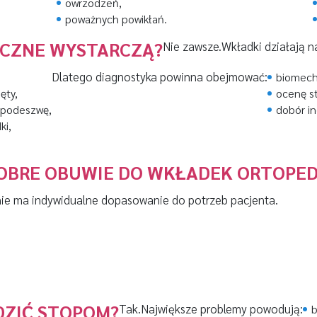
owrzodzeń,
poważnych powikłań.
YCZNE WYSTARCZĄ?
Nie zawsze.
Wkładki działają 
Dlatego diagnostyka powinna obejmować:
biomech
ięty,
ocenę s
 podeszwę,
dobór i
ki,
DOBRE OBUWIE DO WKŁADEK ORTOPE
ie ma indywidualne dopasowanie do potrzeb pacjenta.
DZIĆ STOPOM?
Tak.
Największe problemy powodują:
b