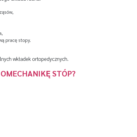
rząsów,
a,
wą pracę stopy.
lnych wkładek ortopedycznych.
IOMECHANIKĘ STÓP?