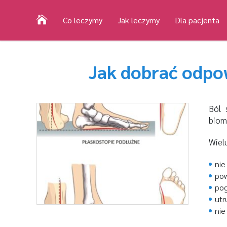
Co leczymy
Jak leczymy
Dla pacjenta
Jak dobrać odpo
Ból 
biom
Wielu
nie
pow
pog
utr
nie