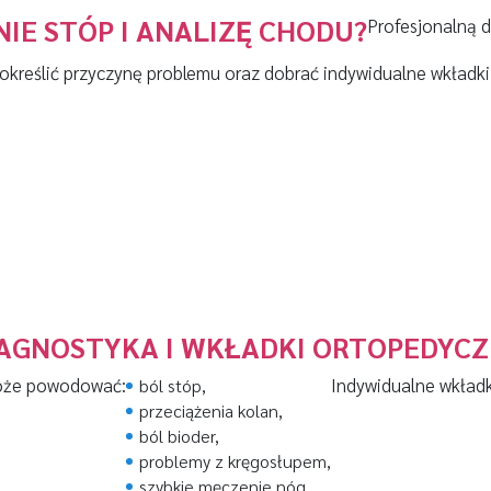
IE STÓP I ANALIZĘ CHODU?
Profesjonalną d
określić przyczynę problemu oraz dobrać indywidualne wkładki
IAGNOSTYKA I WKŁADKI ORTOPEDYCZ
że powodować:
Indywidualne wkład
ból stóp,
przeciążenia kolan,
ból bioder,
problemy z kręgosłupem,
szybkie męczenie nóg.