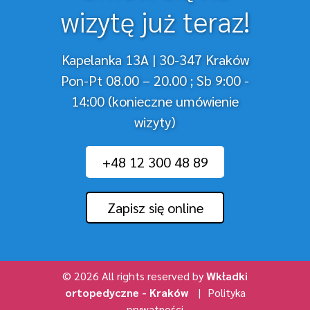
wizytę już teraz!
Kapelanka 13A | 30-347 Kraków
Pon-Pt 08.00 – 20.00 ; Sb 9:00 -
14:00 (konieczne umówienie
wizyty)
+48 12 300 48 89
Zapisz się online
© 2026 All rights reserved by
Wkładki
ortopedyczne - Kraków
|
Polityka
prywatności