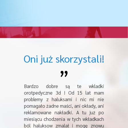
Oni już skorzystali!
stopami,
Bardzo dobre są te wkladki
Mam od w
ę, mam
orotpedyczne 3d ! Od 15 lat mam
główn
e kostki,
problemy z haluksami i nic mi nie
płaskost
pach, do
pomagało żadne maści, ani okłady, ani
robią mi
, no cały
reklamowane nakładki. A tu już po
tego ból
ego też
miesiącu chodzenia w tych wkładkach
zestaw
konanie
ból haluksow zmalał i mogę znowu
ortope