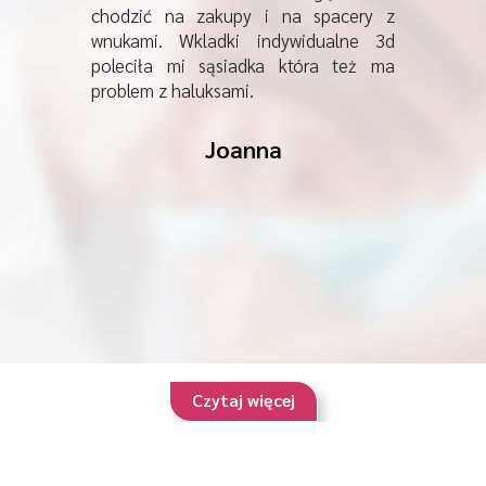
cześniej
chodzić na zakupy i na spacery z
wkładek
ej marki
wnukami. Wkladki indywidualne 3d
chodził
knęła. Na
poleciła mi sąsiadka która też ma
ale tamt
acownię
problem z haluksami.
szczęś
ekarze są
wkładek 
robocie.
mili i z
Joanna
dcisk bo
Zrobili 
3D. Od 2
potrzeb
adkach i
tygodni
a prawie
mnie nog
z pomocy
wcale, 
którą ot
Czytaj więcej